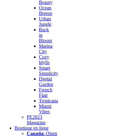
Beauty
Ocean
Breeze
Urban
Jungle
Back
in
Bloom
Marina
City
Cozy
Idylls
Smart
Simplicity
Digital
Garden
French
Flair
Tropicana
Miami
Vibes
PE2023
Magazine
Boutique en ligne
Canada:
Olsen