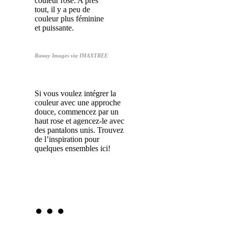
couleur rose. A près
tout, il y a peu de
couleur plus féminine
et puissante.
Ruway Images via IMAXTREE
Si vous voulez intégrer la
couleur avec une approche
douce, commencez par un
haut rose et agencez-le avec
des pantalons unis. Trouvez
de l’inspiration pour
quelques ensembles ici!
…