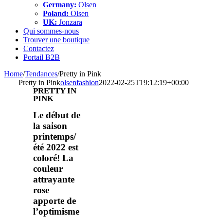
Germany:
Olsen
Poland:
Olsen
UK:
Jonzara
Qui sommes-nous
Trouver une boutique
Contactez
Portail B2B
Home
/
Tendances
/
Pretty in Pink
Pretty in Pink
olsenfashion
2022-02-25T19:12:19+00:00
PRETTY IN
PINK
Le début de
la saison
printemps/
été 2022 est
coloré! La
couleur
attrayante
rose
apporte de
l’optimisme