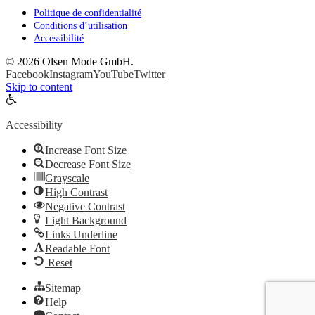
Politique de confidentialité
Conditions d’utilisation
Accessibilité
©
2026 Olsen Mode GmbH.
Facebook
Instagram
YouTube
Twitter
Skip to content
Open
toolbar
Accessibility
Increase Font Size
Decrease Font Size
Grayscale
High Contrast
Negative Contrast
Light Background
Links Underline
Readable Font
Reset
Sitemap
Help