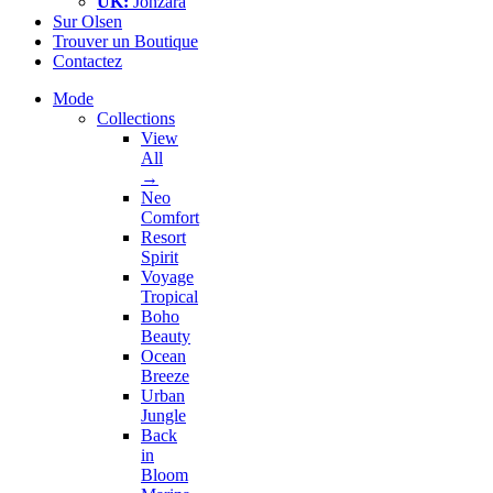
UK:
Jonzara
Sur Olsen
Trouver un Boutique
Contactez
Mode
Collections
View
All
→
Neo
Comfort
Resort
Spirit
Voyage
Tropical
Boho
Beauty
Ocean
Breeze
Urban
Jungle
Back
in
Bloom