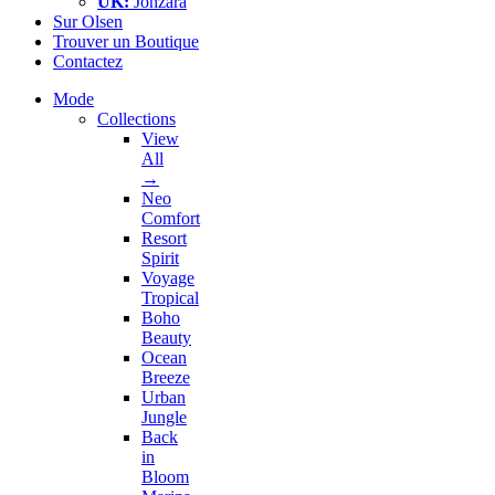
UK:
Jonzara
Sur Olsen
Trouver un Boutique
Contactez
Mode
Collections
View
All
→
Neo
Comfort
Resort
Spirit
Voyage
Tropical
Boho
Beauty
Ocean
Breeze
Urban
Jungle
Back
in
Bloom