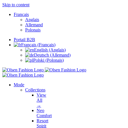
Skip to content
Français
Anglais
Allemand
Polonais
Portail B2B
Français
(
Français
)
English
(
Anglais
)
Deutsch
(
Allemand
)
Polski
(
Polonais
)
Mode
Collections
View
All
→
Neo
Comfort
Resort
Spirit