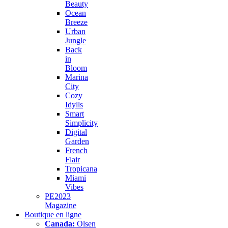
Beauty
Ocean
Breeze
Urban
Jungle
Back
in
Bloom
Marina
City
Cozy
Idylls
Smart
Simplicity
Digital
Garden
French
Flair
Tropicana
Miami
Vibes
PE2023
Magazine
Boutique en ligne
Canada:
Olsen