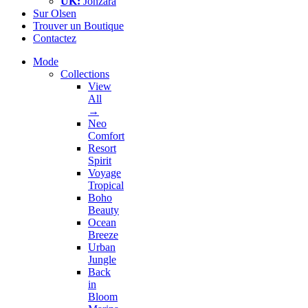
UK:
Jonzara
Sur Olsen
Trouver un Boutique
Contactez
Mode
Collections
View
All
→
Neo
Comfort
Resort
Spirit
Voyage
Tropical
Boho
Beauty
Ocean
Breeze
Urban
Jungle
Back
in
Bloom