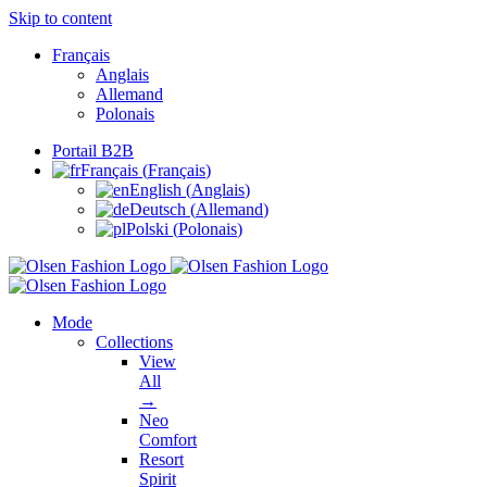
Skip to content
Français
Anglais
Allemand
Polonais
Portail B2B
Français
(
Français
)
English
(
Anglais
)
Deutsch
(
Allemand
)
Polski
(
Polonais
)
Mode
Collections
View
All
→
Neo
Comfort
Resort
Spirit