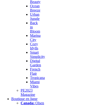
Beauty
Ocean
Breeze
Urban
Jungle
Back
in
Bloom
Marina
City
Cozy
Idylls
Smart
Simplicity
Digital
Garden
French
Flair
Tropicana
Miami
Vibes
PE2023
Magazine
Boutique en ligne
Canada:
Olsen