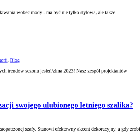
iwania wobec mody - ma być nie tylko stylowa, ale także
orii
,
Blog
|
zych trendów sezonu jesień/zima 2023! Nasz zespół projektantów
acji swojego ulubionego letniego szalika?
zaopatrzonej szafy. Stanowi efektowny akcent dekoracyjny, a gdy zrobi