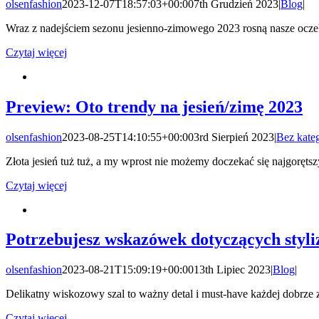
olsenfashion
2023-12-07T18:57:03+00:00
7th Grudzień 2023
|
Blog
|
Wraz z nadejściem sezonu jesienno-zimowego 2023 rosną nasze oczek
Czytaj więcej
Preview: Oto trendy na jesień/zimę 2023
olsenfashion
2023-08-25T14:10:55+00:00
3rd Sierpień 2023
|
Bez kateg
Złota jesień tuż tuż, a my wprost nie możemy doczekać się najgoręts
Czytaj więcej
Potrzebujesz wskazówek dotyczących styliz
olsenfashion
2023-08-21T15:09:19+00:00
13th Lipiec 2023
|
Blog
|
Delikatny wiskozowy szal to ważny detal i must-have każdej dobrze 
Czytaj więcej