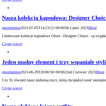
Nasza kolekcja kapsułowa: Designer Choic
olsenfashion
2023-07-05T14:23:12+00:00
5th Lipiec 2023
|
Blog
|
Limitowane kolekcje kapsułowe Olsen - Designer Choice - są wyjątko
Czytaj więcej
Jeden modny element i trzy wspaniałe styl
olsenfashion
2023-06-29T20:00:58+00:00
22nd Czerwiec 2023
|
Blog
|
Czy Ty również masz ulubioną rzecz, którą chciałabyś nosić niemal
Czytaj więcej