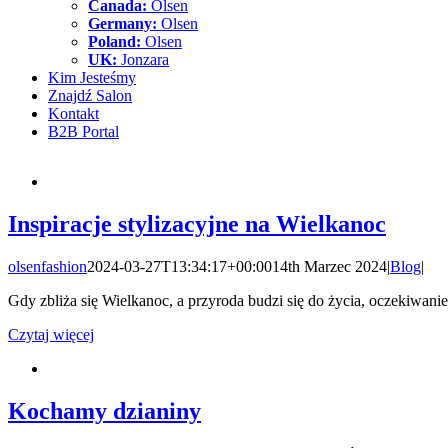
Canada:
Olsen
Germany:
Olsen
Poland:
Olsen
UK:
Jonzara
Kim Jesteśmy
Znajdź Salon
Kontakt
B2B Portal
Inspiracje stylizacyjne na Wielkanoc
olsenfashion
2024-03-27T13:34:17+00:00
14th Marzec 2024
|
Blog
|
Gdy zbliża się Wielkanoc, a przyroda budzi się do życia, oczekiwanie
Czytaj więcej
Kochamy dzianiny