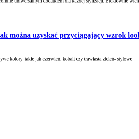
gromnie uniwersalnym dodatkiem dla każdej stylizacji. Efektownie wie
k można uzyskać przyciągający wzrok look d
ywe kolory, takie jak czerwień, kobalt czy trawiasta zieleń- stylowe