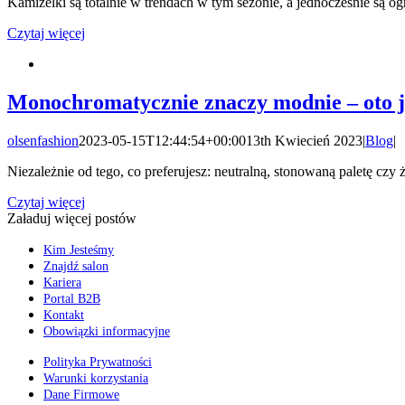
Kamizelki są totalnie w trendach w tym sezonie, a jednocześnie są o
Czytaj więcej
Monochromatycznie znaczy modnie – oto ja
olsenfashion
2023-05-15T12:44:54+00:00
13th Kwiecień 2023
|
Blog
|
Niezależnie od tego, co preferujesz: neutralną, stonowaną paletę czy ż
Czytaj więcej
Załaduj więcej postów
Kim Jesteśmy
Znajdź salon
Kariera
Portal B2B
Kontakt
Obowiązki informacyjne
Polityka Prywatności
Warunki korzystania
Dane Firmowe