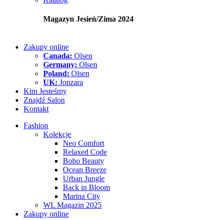
Magazyn Jesień/Zima 2024
Zakupy online
Canada:
Olsen
Germany:
Olsen
Poland:
Olsen
UK:
Jonzara
Kim Jesteśmy
Znajdź Salon
Kontakt
Fashion
Kolekcje
Neo Comfort
Relaxed Code
Boho Beauty
Ocean Breeze
Urban Jungle
Back in Bloom
Marina City
WL Magazin 2025
Zakupy online