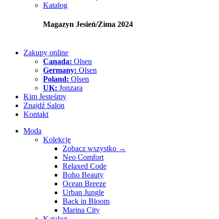
Katalog
Magazyn Jesień/Zima 2024
Zakupy online
Canada:
Olsen
Germany:
Olsen
Poland:
Olsen
UK:
Jonzara
Kim Jesteśmy
Znajdź Salon
Kontakt
Moda
Kolekcje
Zobacz wszystko →
Neo Comfort
Relaxed Code
Boho Beauty
Ocean Breeze
Urban Jungle
Back in Bloom
Marina City
Katalog