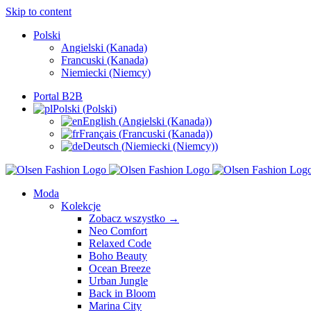
Skip to content
Polski
Angielski (Kanada)
Francuski (Kanada)
Niemiecki (Niemcy)
Portal B2B
Polski
(
Polski
)
English
(
Angielski (Kanada)
)
Français
(
Francuski (Kanada)
)
Deutsch
(
Niemiecki (Niemcy)
)
Moda
Kolekcje
Zobacz wszystko →
Neo Comfort
Relaxed Code
Boho Beauty
Ocean Breeze
Urban Jungle
Back in Bloom
Marina City