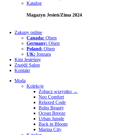
Katalog
Magazyn Jesień/Zima 2024
Zakupy online
Canada:
Olsen
Germany:
Olsen
Poland:
Olsen
UK:
Jonzara
Kim Jesteśmy
Znajdź Salon
Kontakt
Moda
Kolekcje
Zobacz wszystko →
Neo Comfort
Relaxed Code
Boho Beauty
Ocean Breeze
Urban Jungle
Back in Bloom
Marina City
Katalog