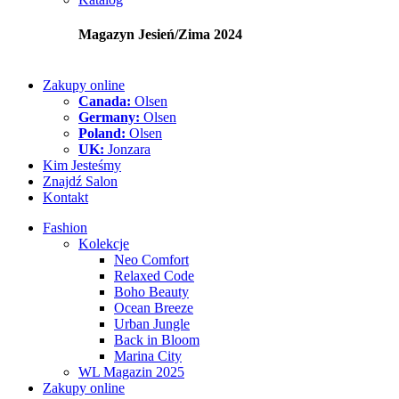
Magazyn Jesień/Zima 2024
Zakupy online
Canada:
Olsen
Germany:
Olsen
Poland:
Olsen
UK:
Jonzara
Kim Jesteśmy
Znajdź Salon
Kontakt
Fashion
Kolekcje
Neo Comfort
Relaxed Code
Boho Beauty
Ocean Breeze
Urban Jungle
Back in Bloom
Marina City
WL Magazin 2025
Zakupy online