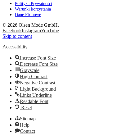
Polityka Prywatności
Warunki korzystania
Dane Firmowe
©
2026 Olsen Mode GmbH.
Facebook
Instagram
YouTube
Skip to content
Accessibility
Increase Font Size
Decrease Font Size
Grayscale
High Contrast
Negative Contrast
Light Background
Links Underline
Readable Font
Reset
Sitemap
Help
Contact