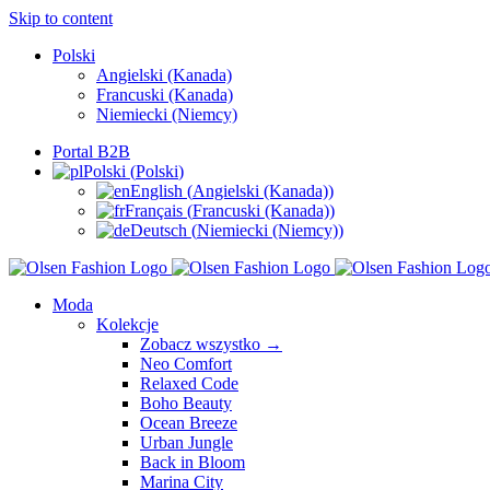
Skip to content
Polski
Angielski (Kanada)
Francuski (Kanada)
Niemiecki (Niemcy)
Portal B2B
Polski
(
Polski
)
English
(
Angielski (Kanada)
)
Français
(
Francuski (Kanada)
)
Deutsch
(
Niemiecki (Niemcy)
)
Moda
Kolekcje
Zobacz wszystko →
Neo Comfort
Relaxed Code
Boho Beauty
Ocean Breeze
Urban Jungle
Back in Bloom
Marina City