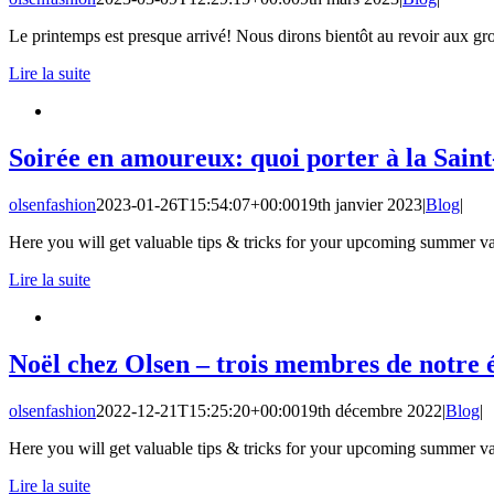
Le printemps est presque arrivé! Nous dirons bientôt au revoir aux gr
Lire la suite
Soirée en amoureux: quoi porter à la Saint
olsenfashion
2023-01-26T15:54:07+00:00
19th janvier 2023
|
Blog
|
Here you will get valuable tips & tricks for your upcoming summer va
Lire la suite
Noël chez Olsen – trois membres de notre é
olsenfashion
2022-12-21T15:25:20+00:00
19th décembre 2022
|
Blog
|
Here you will get valuable tips & tricks for your upcoming summer va
Lire la suite