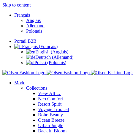
Skip to content
Français
Anglais
Allemand
Polonais
Portail B2B
Français
(
Français
)
English
(
Anglais
)
Deutsch
(
Allemand
)
Polski
(
Polonais
)
Mode
Collections
View All →
Neo Comfort
Resort Spirit
Voyage Tropical
Boho Beauty
Ocean Breeze
Urban Jungle
Back in Bloom