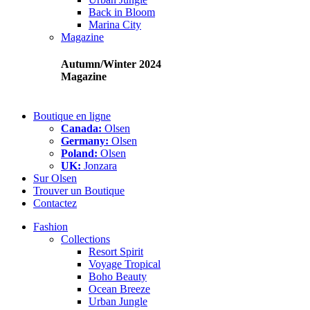
Back in Bloom
Marina City
Magazine
Autumn/Winter 2024
Magazine
Boutique en ligne
Canada:
Olsen
Germany:
Olsen
Poland:
Olsen
UK:
Jonzara
Sur Olsen
Trouver un Boutique
Contactez
Fashion
Collections
Resort Spirit
Voyage Tropical
Boho Beauty
Ocean Breeze
Urban Jungle