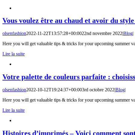
Vous voulez être au chaud et avoir du sty
olsenfashion
2022-11-22T13:57:28+00:00
22nd novembre 2022
|
Blog
|
Here you will get valuable tips & tricks for your upcoming summer va
Lire la suite
Votre palette de couleurs parfaite : choisiss
olsenfashion
2022-10-12T19:24:37+00:00
3rd octobre 2022
|
Blog
|
Here you will get valuable tips & tricks for your upcoming summer va
Lire la suite
Histoires d’imprimés – Voici comment sont