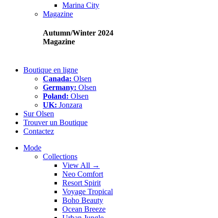
Marina City
Magazine
Autumn/Winter 2024
Magazine
Boutique en ligne
Canada:
Olsen
Germany:
Olsen
Poland:
Olsen
UK:
Jonzara
Sur Olsen
Trouver un Boutique
Contactez
Mode
Collections
View All →
Neo Comfort
Resort Spirit
Voyage Tropical
Boho Beauty
Ocean Breeze
Urban Jungle