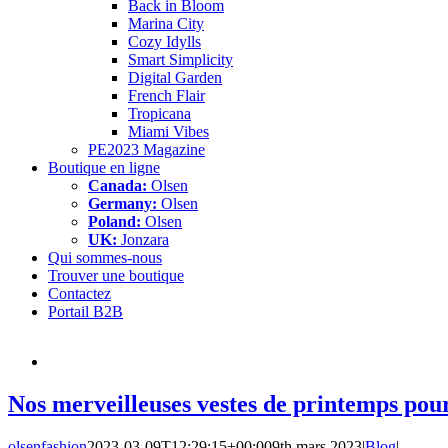
Back in Bloom
Marina City
Cozy Idylls
Smart Simplicity
Digital Garden
French Flair
Tropicana
Miami Vibes
PE2023 Magazine
Boutique en ligne
Canada:
Olsen
Germany:
Olsen
Poland:
Olsen
UK:
Jonzara
Qui sommes-nous
Trouver une boutique
Contactez
Portail B2B
Nos merveilleuses vestes de printemps pou
olsenfashion
2023-03-09T12:29:15+00:00
9th mars 2023
|
Blog
|