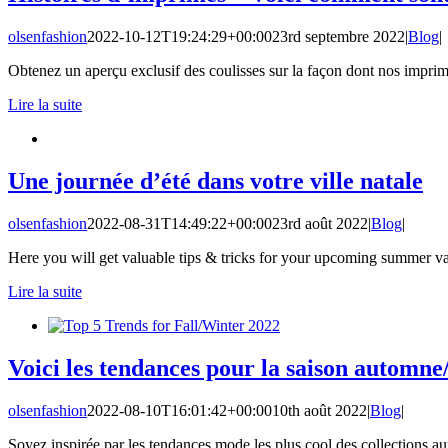
olsenfashion
2022-10-12T19:24:29+00:00
23rd septembre 2022
|
Blog
|
Obtenez un aperçu exclusif des coulisses sur la façon dont nos impri
Lire la suite
Une journée d’été dans votre ville natale
olsenfashion
2022-08-31T14:49:22+00:00
23rd août 2022
|
Blog
|
Here you will get valuable tips & tricks for your upcoming summer va
Lire la suite
Voici les tendances pour la saison automne
olsenfashion
2022-08-10T16:01:42+00:00
10th août 2022
|
Blog
|
Soyez inspirée par les tendances mode les plus cool des collections 