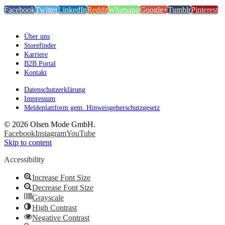
Facebook
Twitter
LinkedIn
Reddit
Whatsapp
Google+
Tumblr
Pinterest
Über uns
Storefinder
Karriere
B2B Portal
Kontakt
Datenschutzerklärung
Impressum
Meldeplattform gem. Hinweisgeberschutzgesetz
©
2026 Olsen Mode GmbH.
Facebook
Instagram
YouTube
Skip to content
Accessibility
Increase Font Size
Decrease Font Size
Grayscale
High Contrast
Negative Contrast