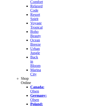
Comfort
Relaxed
Code
Resort
Spirit
Voyage
Tropical
Boho
Beauty
Ocean
Breeze
Urban
Jungle
Back
in
Bloom
Marina
City
Shop
Online
Canada:
Olsen
Germany:
Olsen
Poland: