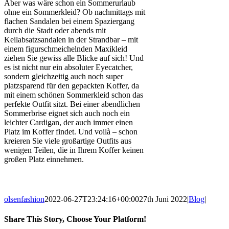
Aber was wäre schon ein Sommerurlaub
ohne ein Sommerkleid? Ob nachmittags mit
flachen Sandalen bei einem Spaziergang
durch die Stadt oder abends mit
Keilabsatzsandalen in der Strandbar – mit
einem figurschmeichelnden Maxikleid
ziehen Sie gewiss alle Blicke auf sich! Und
es ist nicht nur ein absoluter Eyecatcher,
sondern gleichzeitig auch noch super
platzsparend für den gepackten Koffer, da
mit einem schönen Sommerkleid schon das
perfekte Outfit sitzt. Bei einer abendlichen
Sommerbrise eignet sich auch noch ein
leichter Cardigan, der auch immer einen
Platz im Koffer findet. Und voilà – schon
kreieren Sie viele großartige Outfits aus
wenigen Teilen, die in Ihrem Koffer keinen
großen Platz einnehmen.
olsenfashion
2022-06-27T23:24:16+00:00
27th Juni 2022
|
Blog
|
Share This Story, Choose Your Platform!