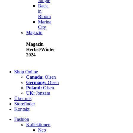
Jungle
Back
in
Bloom
Marina
City
Magazin
Magazin
Herbst/Winter
2024
Shop Online
Canada:
Olsen
Germany:
Olsen
Poland:
Olsen
UK:
Jonzara
Über uns
Storefinder
Kontakt
Fashion
Kollektionen
Neo