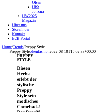
Olsen
UK:
Jonzara
HW2025
Magazin
Über uns
Storefinder
Kontakt
B2B Portal
Home
/
Trends
/
Preppy Style
Preppy Style
olsenfashion
2022-08-10T15:02:33+00:00
PREPPY
STYLE
Diesen
Herbst
erlebt der
stylische
Preppy
Style sein
modisches
Comeback!