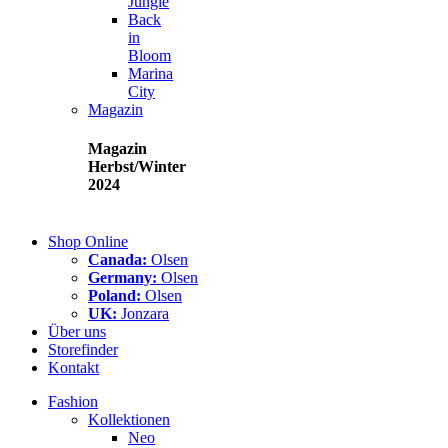
Jungle
Back
in
Bloom
Marina
City
Magazin
Magazin
Herbst/Winter
2024
Shop Online
Canada:
Olsen
Germany:
Olsen
Poland:
Olsen
UK:
Jonzara
Über uns
Storefinder
Kontakt
Fashion
Kollektionen
Neo