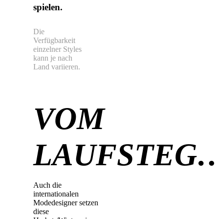
spielen.
Die
Verfügbarkeit
einzelner Styles
kann je nach
Land variieren.
VOM
LAUFSTEG
Auch die
internationalen
Modedesigner setzen
diese