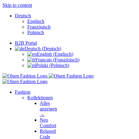
Skip to content
Deutsch
Englisch
Französisch
Polnisch
B2B Portal
Deutsch
(
Deutsch
)
English
(
Englisch
)
Français
(
Französisch
)
Polski
(
Polnisch
)
Fashion
Kollektionen
Alles
anzeigen
→
Neo
Comfort
Relaxed
Code