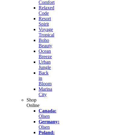
Comfort
Relaxed
Code
Resort
Spirit
Voyage
Tropical
Boho
Beauty
Ocean
Breeze
Urban
Jungle
Back
in
Bloom
Marina
City
Shop
Online
Canada:
Olsen
Germany:
Olsen
Poland: